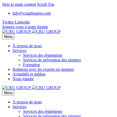
Skip to main content
Scroll Top
info@cruadjusters.com
Twitter
Linkedin
Joignez-vous à notre équipe
Menu
À propos de nous
Services
Services des règlements
Services de prévention des sinistres
Formation
Relations avec les experts en sinistres
Actualités et médias
Nous joindre
Menu
À propos de nous
Services
Services des règlements
Services de prévention des sinistres