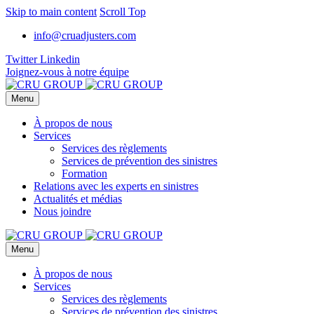
Skip to main content
Scroll Top
info@cruadjusters.com
Twitter
Linkedin
Joignez-vous à notre équipe
Menu
À propos de nous
Services
Services des règlements
Services de prévention des sinistres
Formation
Relations avec les experts en sinistres
Actualités et médias
Nous joindre
Menu
À propos de nous
Services
Services des règlements
Services de prévention des sinistres