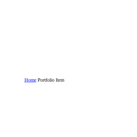
Home
Portfolio Item
Aenean aliquam (Demo)